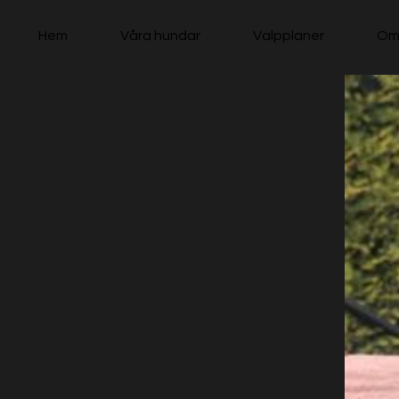
Hem
Våra hundar
Valpplaner
Om