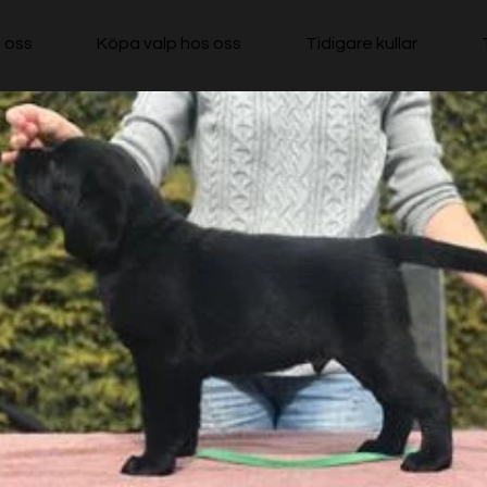
 oss
Köpa valp hos oss
Tidigare kullar